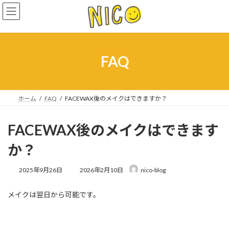
コ
ナ
ン
ビ
テ
ゲ
ン
ー
ツ
シ
へ
ョ
FAQ
ス
ン
キ
に
ッ
移
プ
動
ホーム
FAQ
FACEWAX後のメイクはできますか？
FACEWAX後のメイクはできます
か？
最
2025年9月26日
2026年2月10日
nico-blog
終
更
メイクは翌日から可能です。
新
日
時
: