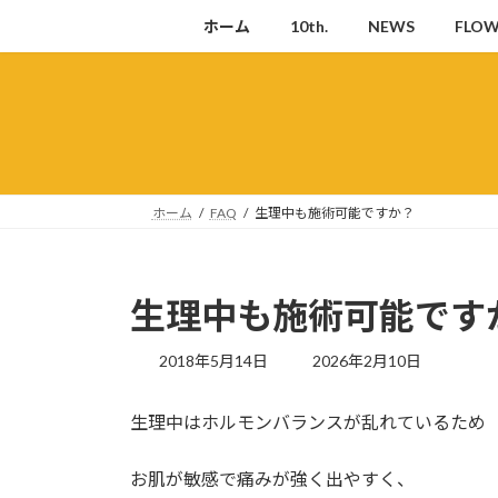
コ
ナ
ホーム
10th.
NEWS
FLO
ン
ビ
テ
ゲ
ン
ー
ツ
シ
へ
ョ
ス
ン
キ
に
ホーム
FAQ
生理中も施術可能ですか？
ッ
移
プ
動
生理中も施術可能です
最
2018年5月14日
2026年2月10日
終
更
生理中はホルモンバランスが乱れているため
新
日
時
お肌が敏感で痛みが強く出やすく、
: