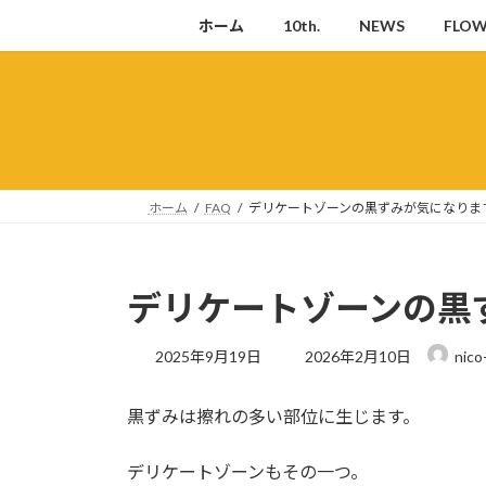
コ
ナ
ホーム
10th.
NEWS
FLO
ン
ビ
テ
ゲ
ン
ー
ツ
シ
へ
ョ
ス
ン
キ
に
ホーム
FAQ
デリケートゾーンの黒ずみが気になりま
ッ
移
プ
動
デリケートゾーンの黒
最
2025年9月19日
2026年2月10日
nico
終
更
黒ずみは擦れの多い部位に生じます。
新
日
時
デリケートゾーンもその一つ。
: